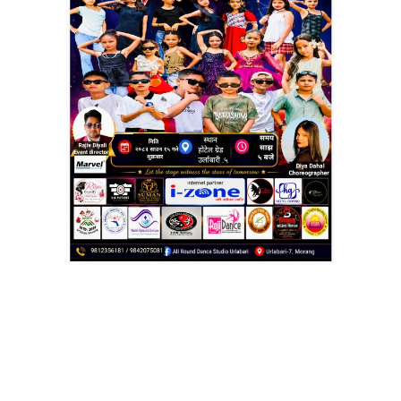
विद्यार्थीहरुलाई भव्य विदाई
पूर्वी कमाण्ड अनलाइन
२०८३ बैशाख २६, शनिबार १४:३४ गते
उर्लाबारी । मोरङको उर्लाबारी–७ स्थित डि इस्टर्न एमपायर