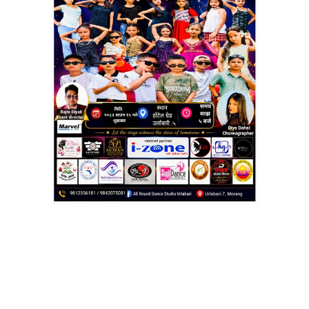
दिवस
पूर्वी कमाण्ड अनलाइन
२०८१ फाल्गुन ४, आईतवार १३:५० गते
उर्लाबारी ।
मोरङको उर्लाबारी–८ मा रहेको न्यू भिजन