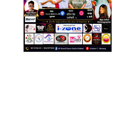
 त गरिरहनु भएको त
्